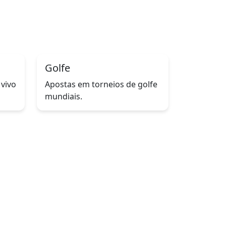
Golfe
 vivo
Apostas em torneios de golfe
mundiais.