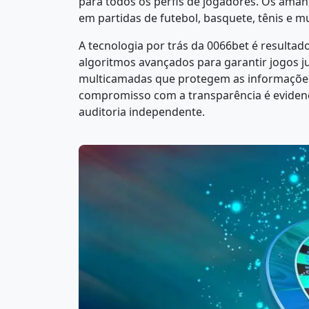
para todos os perfis de jogadores. Os aman
em partidas de futebol, basquete, tênis e m
A tecnologia por trás da 0066bet é resulta
algoritmos avançados para garantir jogos j
multicamadas que protegem as informações 
compromisso com a transparência é evidenci
auditoria independente.