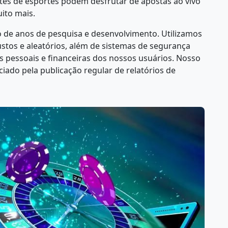
tes de esportes podem desfrutar de apostas ao vivo
uito mais.
do de anos de pesquisa e desenvolvimento. Utilizamos
ustos e aleatórios, além de sistemas de segurança
pessoais e financeiras dos nossos usuários. Nosso
ado pela publicação regular de relatórios de